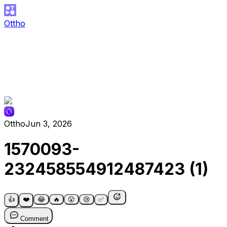
Ottho
Ottho
Jun 3, 2026
1570093-
232458554912487423 (1)
👍
❤️
😂
🔥
😮
😢
✅
Comment