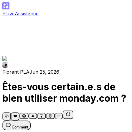
Flow Assistance
Florent PLA
Jun 25, 2026
Êtes-vous certain.e.s de
bien utiliser monday.com ?
👍
❤️
😂
🔥
😮
😢
✅
Comment