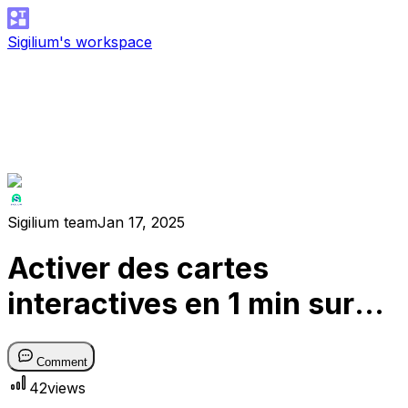
Sigilium's workspace
Sigilium team
Jan 17, 2025
Activer des cartes
interactives en 1 min sur
ordinateur ! 🧑‍💻 (DynaCard
Comment
by Sigilium)
42
views