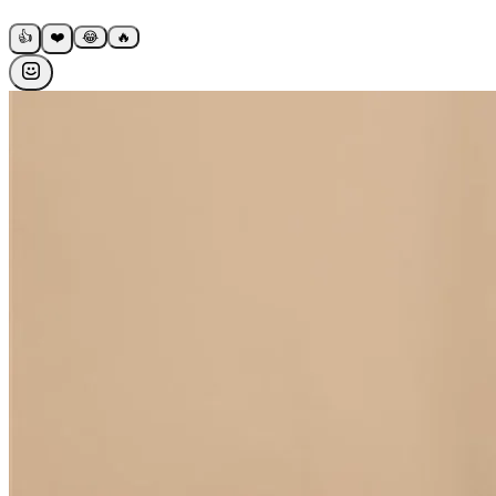
👍
❤️
😂
🔥